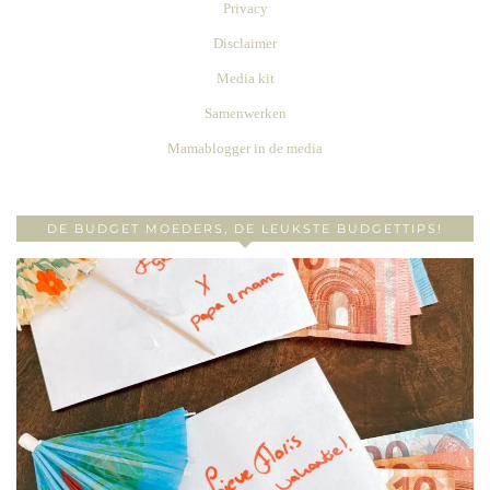
Privacy
Disclaimer
Media kit
Samenwerken
Mamablogger in de media
DE BUDGET MOEDERS, DE LEUKSTE BUDGETTIPS!