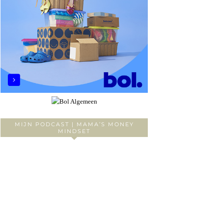
MIJN PODCAST | MAMA’S MONEY
MINDSET