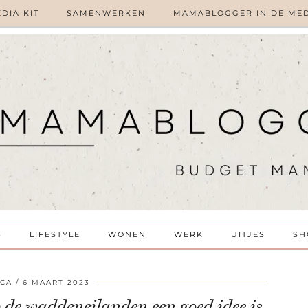
DIA KIT
SAMENWERKEN
MAMABLOGGER IN DE ME
S
LIFESTYLE
WONEN
WERK
UITJES
SH
SCA
6 MAART 2023
de waddeneilanden een goed idee is