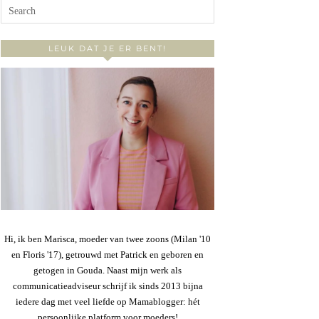
LEUK DAT JE ER BENT!
Hi, ik ben Marisca, moeder van twee zoons (Milan '10
en Floris '17), getrouwd met Patrick en geboren en
getogen in Gouda. Naast mijn werk als
communicatieadviseur schrijf ik sinds 2013 bijna
iedere dag met veel liefde op Mamablogger: hét
persoonlijke platform voor moeders!