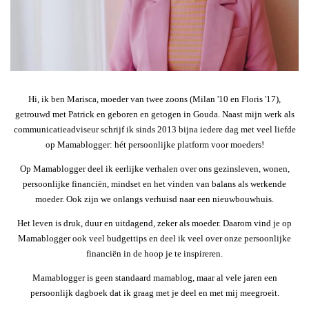
Hi, ik ben Marisca, moeder van twee zoons (Milan '10 en Floris '17),
getrouwd met Patrick en geboren en getogen in Gouda. Naast mijn werk als
communicatieadviseur schrijf ik sinds 2013 bijna iedere dag met veel liefde
op Mamablogger: hét persoonlijke platform voor moeders!
Op Mamablogger deel ik eerlijke verhalen over ons gezinsleven, wonen,
persoonlijke financiën, mindset en het vinden van balans als werkende
moeder. Ook zijn we onlangs verhuisd naar een nieuwbouwhuis.
Het leven is druk, duur en uitdagend, zeker als moeder. Daarom vind je op
Mamablogger ook veel budgettips en deel ik veel over onze persoonlijke
financiën in de hoop je te inspireren.
Mamablogger is geen standaard mamablog, maar al vele jaren een
persoonlijk dagboek dat ik graag met je deel en met mij meegroeit.