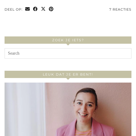
DEEL OP:
7 REACTIES
ZOEK JE IETS?
LEUK DAT JE ER BENT!