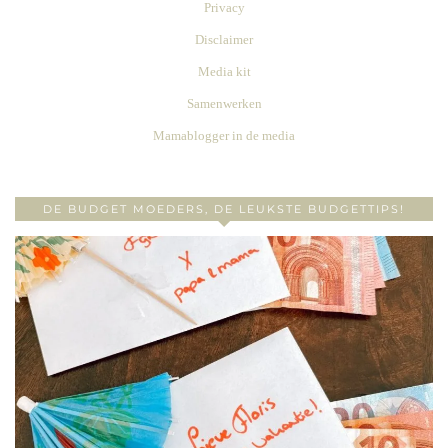
Privacy
Disclaimer
Media kit
Samenwerken
Mamablogger in de media
DE BUDGET MOEDERS, DE LEUKSTE BUDGETTIPS!