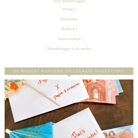
Over Mamablogger
Privacy
Disclaimer
Media kit
Samenwerken
Mamablogger in de media
DE BUDGET MOEDERS, DE LEUKSTE BUDGETTIPS!