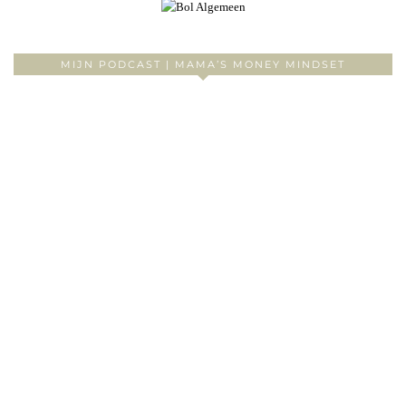
MIJN PODCAST | MAMA’S MONEY MINDSET