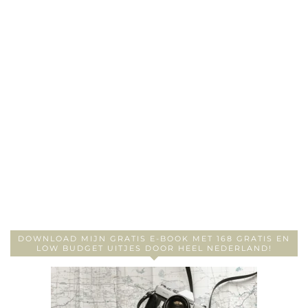
DOWNLOAD MIJN GRATIS E-BOOK MET 168 GRATIS EN
LOW BUDGET UITJES DOOR HEEL NEDERLAND!