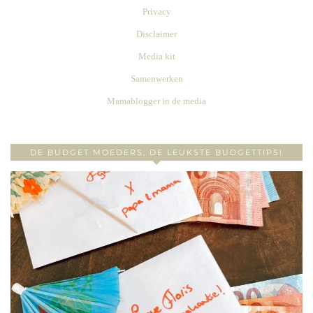
Privacy
Disclaimer
Media kit
Samenwerken
Mamablogger in de media
DE BUDGET MOEDERS, DE LEUKSTE BUDGETTIPS!