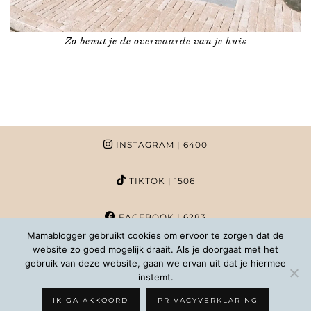
Zo benut je de overwaarde van je huis
INSTAGRAM
| 6400
TIKTOK
| 1506
FACEBOOK
| 6283
Mamablogger gebruikt cookies om ervoor te zorgen dat de
website zo goed mogelijk draait. Als je doorgaat met het
PINTEREST
| 1020
gebruik van deze website, gaan we ervan uit dat je hiermee
instemt.
COPYRIGHT MAMABLOGGER | 2026 |
INFO@MAMABLOGGER.NL
IK GA AKKOORD
PRIVACYVERKLARING