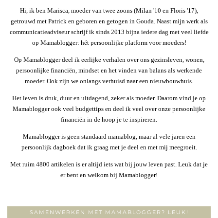
Hi, ik ben Marisca, moeder van twee zoons (Milan '10 en Floris '17),
getrouwd met Patrick en geboren en getogen in Gouda. Naast mijn werk als
communicatieadviseur schrijf ik sinds 2013 bijna iedere dag met veel liefde
op Mamablogger: hét persoonlijke platform voor moeders!
Op Mamablogger deel ik eerlijke verhalen over ons gezinsleven, wonen,
persoonlijke financiën, mindset en het vinden van balans als werkende
moeder. Ook zijn we onlangs verhuisd naar een nieuwbouwhuis.
Het leven is druk, duur en uitdagend, zeker als moeder. Daarom vind je op
Mamablogger ook veel budgettips en deel ik veel over onze persoonlijke
financiën in de hoop je te inspireren.
Mamablogger is geen standaard mamablog, maar al vele jaren een
persoonlijk dagboek dat ik graag met je deel en met mij meegroeit.
Met ruim 4800 artikelen is er altijd iets wat bij jouw leven past. Leuk dat je
er bent en welkom bij Mamablogger!
SAMENWERKEN MET MAMABLOGGER? LEUK!