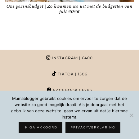
Ons gezinsbudget | Zo kwamen we uit met de budgetten van
juli 2026
INSTAGRAM
| 6400
TIKTOK
| 1506
FACEBOOK
| 6283
Mamablogger gebruikt cookies om ervoor te zorgen dat de
website zo goed mogelijk draait. Als je doorgaat met het
PINTEREST
| 1020
gebruik van deze website, gaan we ervan uit dat je hiermee
instemt.
COPYRIGHT MAMABLOGGER | 2026 |
INFO@MAMABLOGGER.NL
IK GA AKKOORD
PRIVACYVERKLARING
WORDPRESS THEMES BY
pipdig