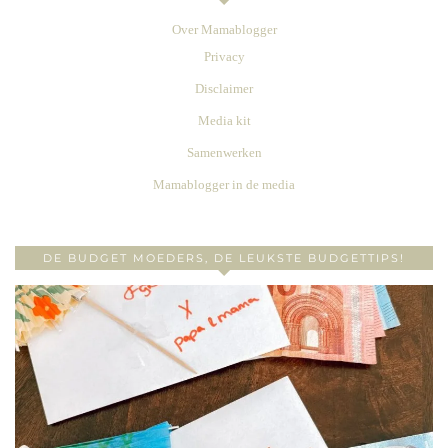
Over Mamablogger
Privacy
Disclaimer
Media kit
Samenwerken
Mamablogger in de media
DE BUDGET MOEDERS, DE LEUKSTE BUDGETTIPS!