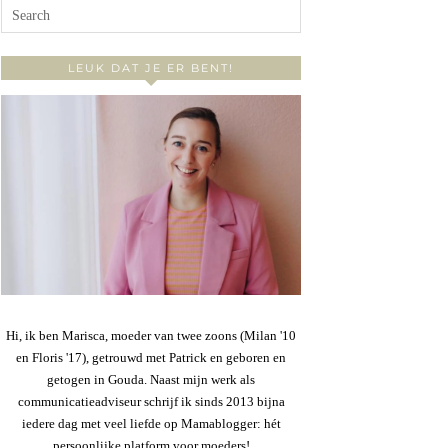
LEUK DAT JE ER BENT!
Hi, ik ben Marisca, moeder van twee zoons (Milan '10
en Floris '17), getrouwd met Patrick en geboren en
getogen in Gouda. Naast mijn werk als
communicatieadviseur schrijf ik sinds 2013 bijna
iedere dag met veel liefde op Mamablogger: hét
persoonlijke platform voor moeders!