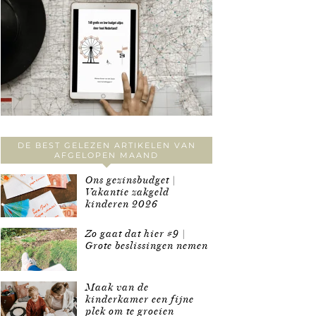
DE BEST GELEZEN ARTIKELEN VAN
AFGELOPEN MAAND
Ons gezinsbudget |
Vakantie zakgeld
kinderen 2026
Zo gaat dat hier #9 |
Grote beslissingen nemen
Maak van de
kinderkamer een fijne
plek om te groeien