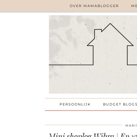
OVER MAMABLOGGER
ME
PERSOONLIJK
BUDGET BLOG
MARI
Mini shoplog Wibra | En w