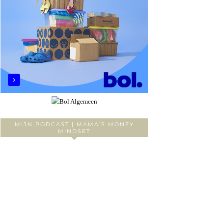
MIJN PODCAST | MAMA’S MONEY
MINDSET