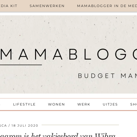
DIA KIT
SAMENWERKEN
MAMABLOGGER IN DE ME
S
LIFESTYLE
WONEN
WERK
UITJES
SH
SCA
18 JULI 2020
aarom is het vakjesbord van Wibra