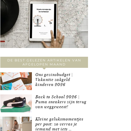
DE BEST GELEZEN ARTIKELEN VAN
AFGELOPEN MAAND
Ons gezinsbudget |
Vakantie zakgeld
kinderen 2026
Back to School 2026 |
Puma sneakers zijn terug
van weggeweest!
Kleine geluksmomentjes
per post: zo verras je
iemand met iets …