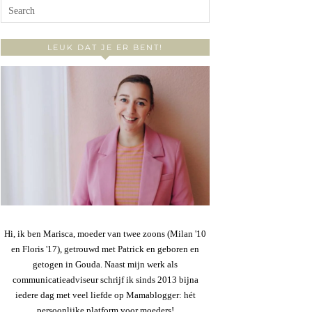
LEUK DAT JE ER BENT!
Hi, ik ben Marisca, moeder van twee zoons (Milan '10
en Floris '17), getrouwd met Patrick en geboren en
getogen in Gouda. Naast mijn werk als
communicatieadviseur schrijf ik sinds 2013 bijna
iedere dag met veel liefde op Mamablogger: hét
persoonlijke platform voor moeders!