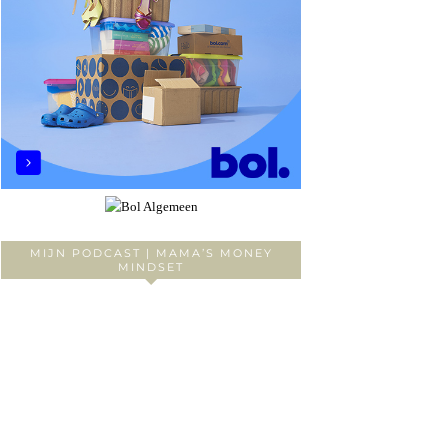
MIJN PODCAST | MAMA’S MONEY
MINDSET