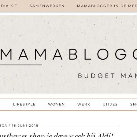
DIA KIT
SAMENWERKEN
MAMABLOGGER IN DE ME
S
LIFESTYLE
WONEN
WERK
UITJES
SH
SCA
18 JUNI 2018
sthaves shop je deze week bij Aldi!