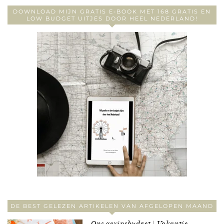
DOWNLOAD MIJN GRATIS E-BOOK MET 168 GRATIS EN
LOW BUDGET UITJES DOOR HEEL NEDERLAND!
DE BEST GELEZEN ARTIKELEN VAN AFGELOPEN MAAND
Ons gezinsbudget | Vakantie