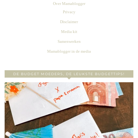
Over Mamablogger
Privacy
Disclaimer
Media kit
Samenwerken
Mamablogger in de media
DE BUDGET MOEDERS, DE LEUKSTE BUDGETTIPS!