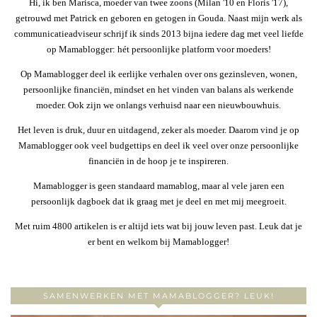
Hi, ik ben Marisca, moeder van twee zoons (Milan '10 en Floris '17),
getrouwd met Patrick en geboren en getogen in Gouda. Naast mijn werk als
communicatieadviseur schrijf ik sinds 2013 bijna iedere dag met veel liefde
op Mamablogger: hét persoonlijke platform voor moeders!
Op Mamablogger deel ik eerlijke verhalen over ons gezinsleven, wonen,
persoonlijke financiën, mindset en het vinden van balans als werkende
moeder. Ook zijn we onlangs verhuisd naar een nieuwbouwhuis.
Het leven is druk, duur en uitdagend, zeker als moeder. Daarom vind je op
Mamablogger ook veel budgettips en deel ik veel over onze persoonlijke
financiën in de hoop je te inspireren.
Mamablogger is geen standaard mamablog, maar al vele jaren een
persoonlijk dagboek dat ik graag met je deel en met mij meegroeit.
Met ruim 4800 artikelen is er altijd iets wat bij jouw leven past. Leuk dat je
er bent en welkom bij Mamablogger!
SAMENWERKEN MET MAMABLOGGER? LEUK!