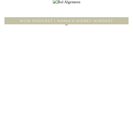
MIJN PODCAST | MAMA’S MONEY MINDSET