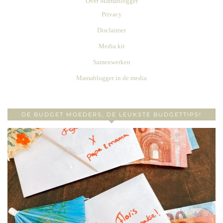
Over Mamablogger
Privacy
Disclaimer
Media kit
Samenwerken
Mamablogger in de media
DE BUDGET MOEDERS, DE LEUKSTE BUDGETTIPS!