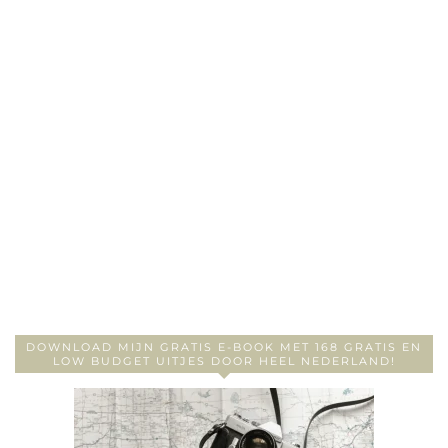
DOWNLOAD MIJN GRATIS E-BOOK MET 168 GRATIS EN
LOW BUDGET UITJES DOOR HEEL NEDERLAND!