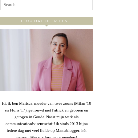
LEUK DAT JE ER BENT!
Hi, ik ben Marisca, moeder van twee zoons (Milan '10
en Floris '17), getrouwd met Patrick en geboren en
getogen in Gouda. Naast mijn werk als
communicatieadviseur schrijf ik sinds 2013 bijna
iedere dag met veel liefde op Mamablogger: hét
persoonlijke platform voor moeders!