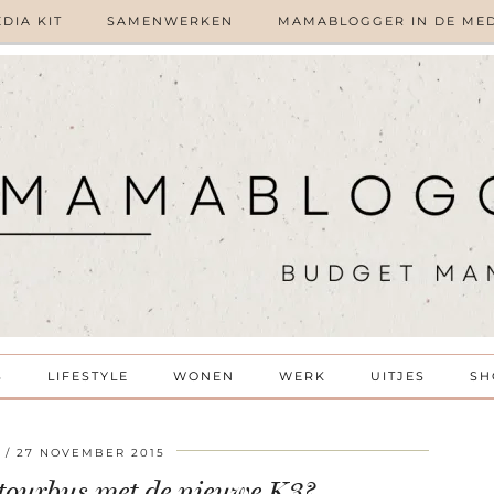
DIA KIT
SAMENWERKEN
MAMABLOGGER IN DE ME
S
LIFESTYLE
WONEN
WERK
UITJES
SH
27 NOVEMBER 2015
tourbus met de nieuwe K3?