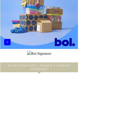
MIJN PODCAST | MAMA’S MONEY
MINDSET