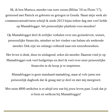
Hi, ik ben Marisca, moeder van twee zoons (Milan '10 en Floris '17),
getrouwd met Patrick en geboren en getogen in Gouda. Naast mijn werk als
communicatieadviseur schrijf ik sinds 2013 bijna iedere dag met veel liefde
op Mamablogger: hét persoonlijke platform voor moeders!
Op Mamablogger deel ik eerlijke verhalen over ons gezinsleven, wonen,
persoonlijke financiën, mindset en het vinden van balans als werkende
moeder. Ook zijn we onlangs verhuisd naar een nieuwbouwhuis.
Het leven is druk, duur en uitdagend, zeker als moeder. Daarom vind je op
Mamablogger ook veel budgettips en deel ik veel over onze persoonlijke
financiën in de hoop je te inspireren.
Mamablogger is geen standaard mamablog, maar al vele jaren een
persoonlijk dagboek dat ik graag met je deel en met mij meegroeit.
Met ruim 4800 artikelen is er altijd iets wat bij jouw leven past. Leuk dat je
er bent en welkom bij Mamablogger!