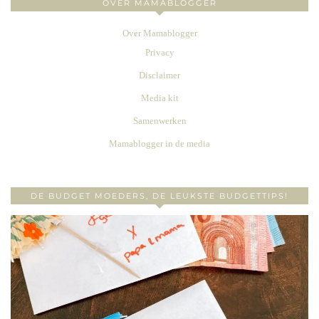
OVER MAMABLOGGER
Over Mamablogger
Privacy
Disclaimer
Media kit
Samenwerken
Mamablogger in de media
DE BUDGET MOEDERS, DE LEUKSTE BUDGETTIPS!