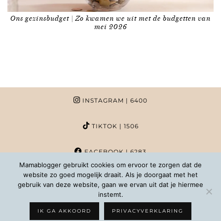
Ons gezinsbudget | Zo kwamen we uit met de budgetten van
mei 2026
INSTAGRAM
| 6400
TIKTOK
| 1506
FACEBOOK
| 6283
Mamablogger gebruikt cookies om ervoor te zorgen dat de
website zo goed mogelijk draait. Als je doorgaat met het
PINTEREST
| 1020
gebruik van deze website, gaan we ervan uit dat je hiermee
instemt.
COPYRIGHT MAMABLOGGER | 2026 |
INFO@MAMABLOGGER.NL
IK GA AKKOORD
PRIVACYVERKLARING
WORDPRESS THEMES BY
pipdig