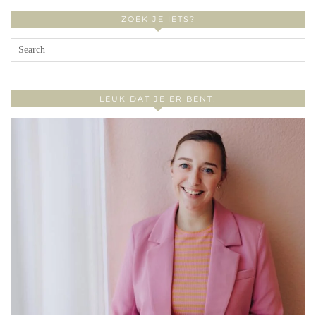
ZOEK JE IETS?
LEUK DAT JE ER BENT!