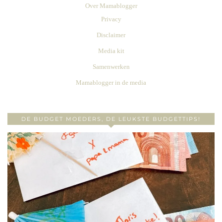
Over Mamablogger
Privacy
Disclaimer
Media kit
Samenwerken
Mamablogger in de media
DE BUDGET MOEDERS, DE LEUKSTE BUDGETTIPS!