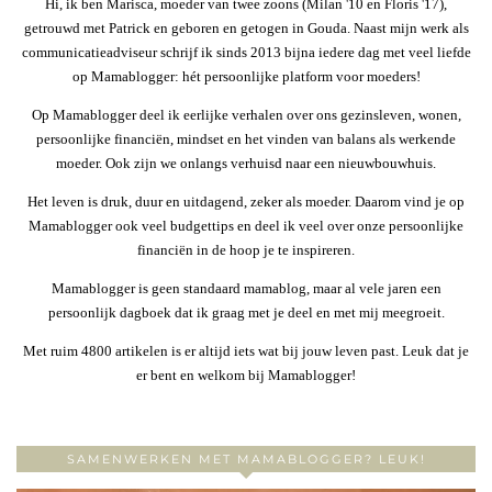
Hi, ik ben Marisca, moeder van twee zoons (Milan '10 en Floris '17),
getrouwd met Patrick en geboren en getogen in Gouda. Naast mijn werk als
communicatieadviseur schrijf ik sinds 2013 bijna iedere dag met veel liefde
op Mamablogger: hét persoonlijke platform voor moeders!
Op Mamablogger deel ik eerlijke verhalen over ons gezinsleven, wonen,
persoonlijke financiën, mindset en het vinden van balans als werkende
moeder. Ook zijn we onlangs verhuisd naar een nieuwbouwhuis.
Het leven is druk, duur en uitdagend, zeker als moeder. Daarom vind je op
Mamablogger ook veel budgettips en deel ik veel over onze persoonlijke
financiën in de hoop je te inspireren.
Mamablogger is geen standaard mamablog, maar al vele jaren een
persoonlijk dagboek dat ik graag met je deel en met mij meegroeit.
Met ruim 4800 artikelen is er altijd iets wat bij jouw leven past. Leuk dat je
er bent en welkom bij Mamablogger!
SAMENWERKEN MET MAMABLOGGER? LEUK!