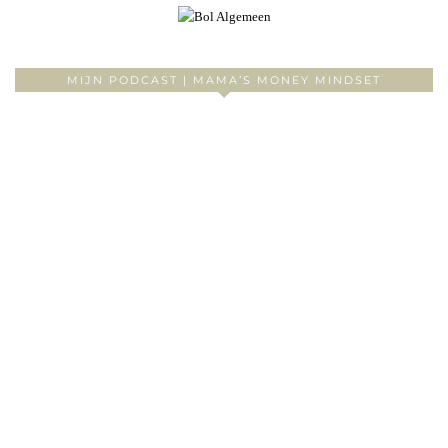
MIJN PODCAST | MAMA’S MONEY MINDSET