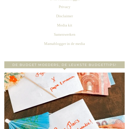
Privacy
Disclaimer
Media kit
Samenwerken
Mamablogger in de media
DE BUDGET MOEDERS, DE LEUKSTE BUDGETTIPS!