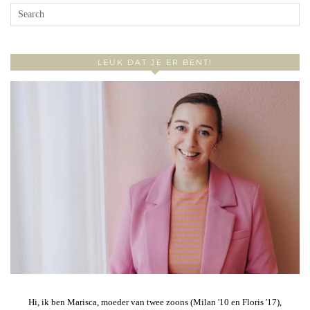
LEUK DAT JE ER BENT!
Hi, ik ben Marisca, moeder van twee zoons (Milan '10 en Floris '17),