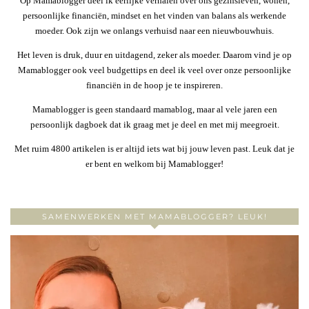
Op Mamablogger deel ik eerlijke verhalen over ons gezinsleven, wonen,
persoonlijke financiën, mindset en het vinden van balans als werkende
moeder. Ook zijn we onlangs verhuisd naar een nieuwbouwhuis.
Het leven is druk, duur en uitdagend, zeker als moeder. Daarom vind je op
Mamablogger ook veel budgettips en deel ik veel over onze persoonlijke
financiën in de hoop je te inspireren.
Mamablogger is geen standaard mamablog, maar al vele jaren een
persoonlijk dagboek dat ik graag met je deel en met mij meegroeit.
Met ruim 4800 artikelen is er altijd iets wat bij jouw leven past. Leuk dat je
er bent en welkom bij Mamablogger!
SAMENWERKEN MET MAMABLOGGER? LEUK!