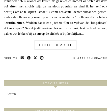
Inmiddels heb ik alweer wat kerstfilms gekeken en hoewel we weten dat deze
vol zitten met clichés, zijn ze mateloos populair en vind ik het zelf ook
heerlijk om ze te kijken. Omdat ik er nu een aantal achter elkaar heb gezien,
vielen de clichés nog meer op en ik verzamelde de 10 clichés die in iedere
kerstfilm zitten. Wedden dat je er bij iedere film zo vijf van de “bingokaart”
af kan strepen? Nestel je dit weekend lekker op de bank, laat de boel de boel,
pak er wat lekkers bij en streep de clichés af bij het kijken…
BEKIJK BERICHT
DEEL OP:
PLAATS EEN REACTIE
ZOEK JE IETS?