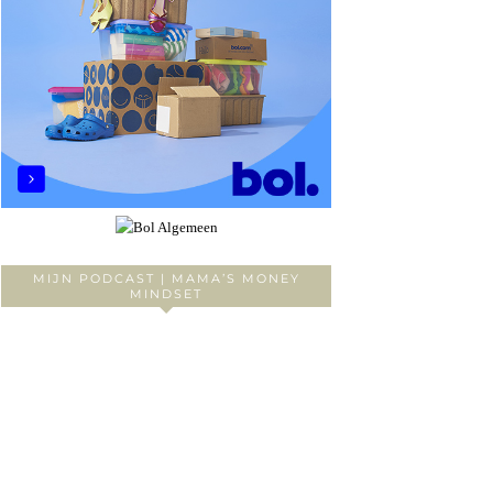
MIJN PODCAST | MAMA’S MONEY
MINDSET