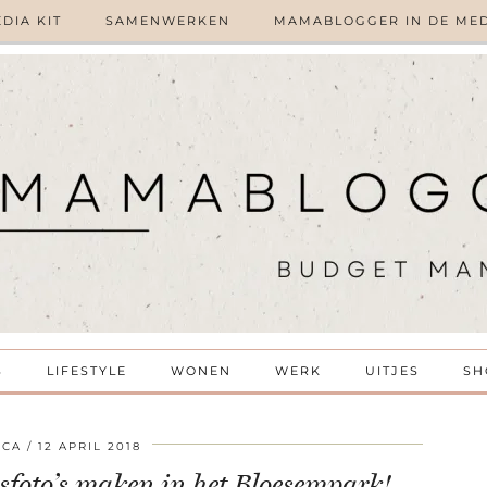
DIA KIT
SAMENWERKEN
MAMABLOGGER IN DE ME
S
LIFESTYLE
WONEN
WERK
UITJES
SH
SCA
12 APRIL 2018
sfoto’s maken in het Bloesempark!