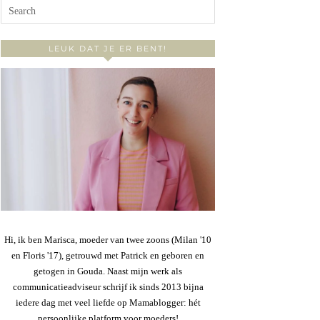
LEUK DAT JE ER BENT!
Hi, ik ben Marisca, moeder van twee zoons (Milan '10
en Floris '17), getrouwd met Patrick en geboren en
getogen in Gouda. Naast mijn werk als
communicatieadviseur schrijf ik sinds 2013 bijna
iedere dag met veel liefde op Mamablogger: hét
persoonlijke platform voor moeders!