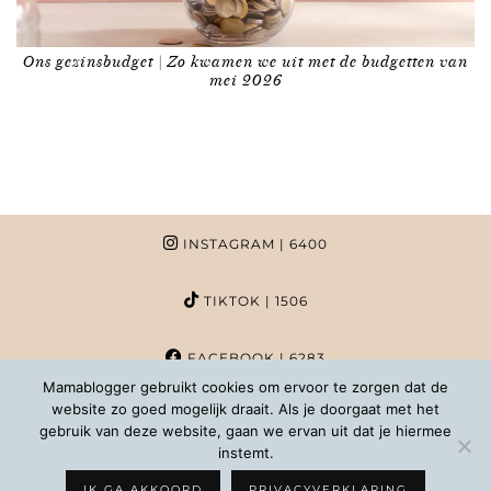
Ons gezinsbudget | Zo kwamen we uit met de budgetten van
mei 2026
INSTAGRAM
| 6400
TIKTOK
| 1506
FACEBOOK
| 6283
Mamablogger gebruikt cookies om ervoor te zorgen dat de
website zo goed mogelijk draait. Als je doorgaat met het
PINTEREST
| 1020
gebruik van deze website, gaan we ervan uit dat je hiermee
instemt.
COPYRIGHT MAMABLOGGER | 2026 |
INFO@MAMABLOGGER.NL
IK GA AKKOORD
PRIVACYVERKLARING