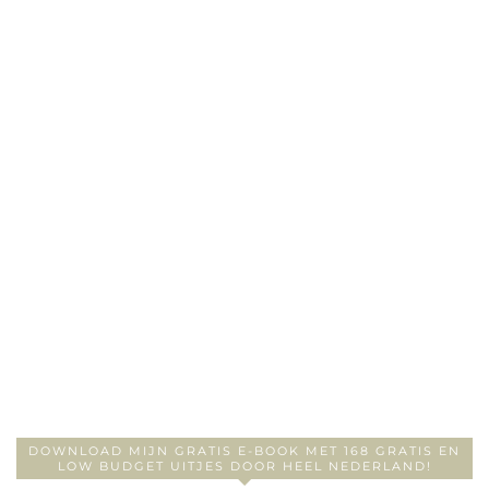
DOWNLOAD MIJN GRATIS E-BOOK MET 168 GRATIS EN
LOW BUDGET UITJES DOOR HEEL NEDERLAND!