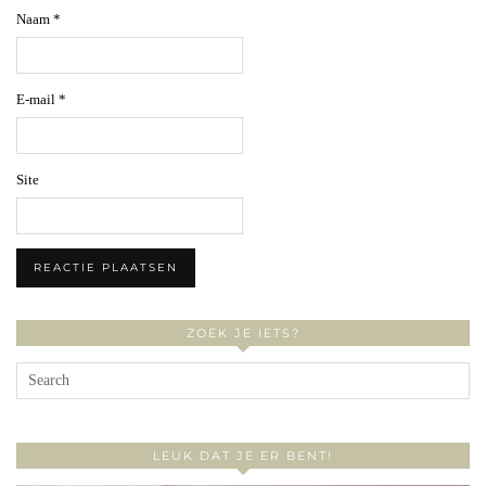
Naam
*
E-mail
*
Site
ZOEK JE IETS?
LEUK DAT JE ER BENT!