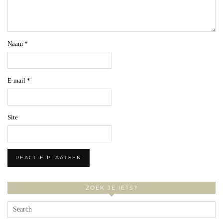
Naam
*
E-mail
*
Site
ZOEK JE IETS?