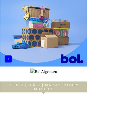
MIJN PODCAST | MAMA’S MONEY
MINDSET