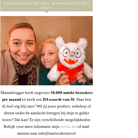
SAMENWERKEN MET MAMABLOGGER?
LEUK!
Mamablogger heeft ongeveer
30
.000 unieke bezoekers
per maand
en heeft een
DA waarde van 36
. Daar ben
ik heel erg blij mee! Wil jij jouw product, webshop of
dienst onder de aandacht brengen bij mijn te gekke
lezers? Dat kan! Er zijn verschillende mogelijkheden.
Bekijk voor meer informatie mijn
media kit
of mail
meteen naar info@mariscakenter.nl