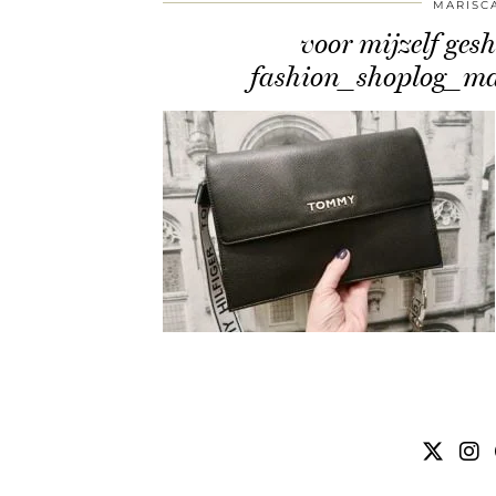
MARISC
voor mijzelf ge
fashion_shoplog_m