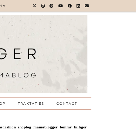
DIA
OP
TRAKTATIES
CONTACT
oms fashion_shoplog_mamablogger_tommy_hilfiger_