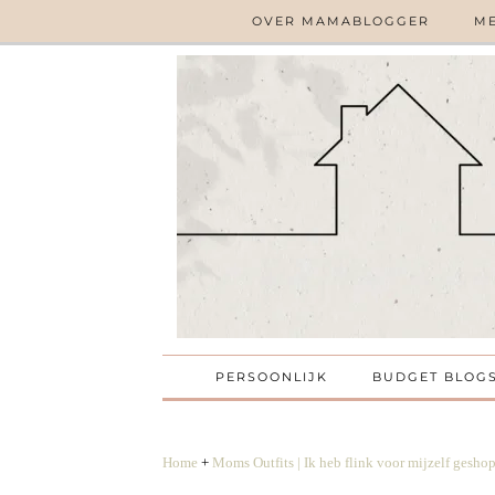
OVER MAMABLOGGER
ME
PERSOONLIJK
BUDGET BLOG
Home
+
Moms Outfits | Ik heb flink voor mijzelf gesho