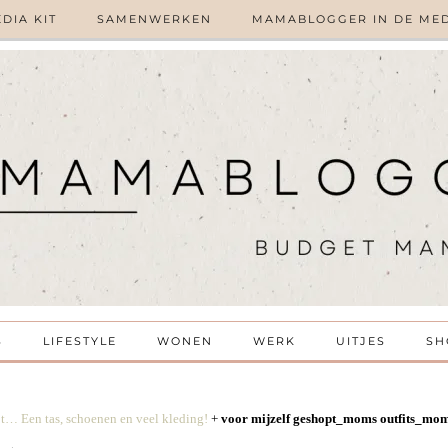
DIA KIT
SAMENWERKEN
MAMABLOGGER IN DE ME
S
LIFESTYLE
WONEN
WERK
UITJES
SH
pt… Een tas, schoenen en veel kleding!
+
voor mijzelf geshopt_moms outfits_m