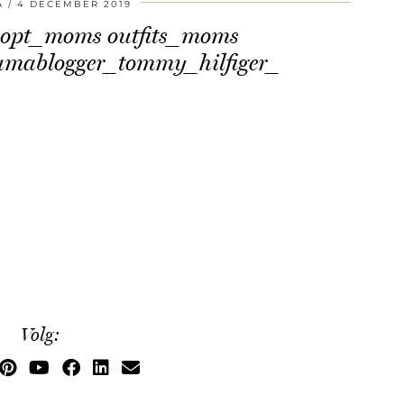
A
4 DECEMBER 2019
shopt_moms outfits_moms
amablogger_tommy_hilfiger_
Volg: