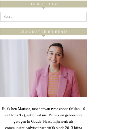
ZOEK JE IETS?
LEUK DAT JE ER BENT!
Hi, ik ben Marisca, moeder van twee zoons (Milan '10
en Floris '17), getrouwd met Patrick en geboren en
getogen in Gouda. Naast mijn werk als
communicatieadviseur schrijf ik sinds 2013 bijna