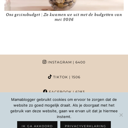
Ons gezinsbudget | Zo kwamen we uit met de budgetten van
mei 2026
INSTAGRAM
| 6400
TIKTOK
| 1506
FACEBOOK
| 6283
Mamablogger gebruikt cookies om ervoor te zorgen dat de
website zo goed mogelijk draait. Als je doorgaat met het
PINTEREST
| 1020
gebruik van deze website, gaan we ervan uit dat je hiermee
instemt.
COPYRIGHT MAMABLOGGER | 2026 |
INFO@MAMABLOGGER.NL
IK GA AKKOORD
PRIVACYVERKLARING