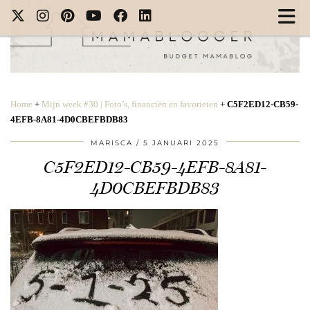
Home
+
Mijn week #30 | Foto’s, financiën en favorieten
+
C5F2ED12-CB59-
4EFB-8A81-4D0CBEFBDB83
MARISCA
5 JANUARI 2025
C5F2ED12-CB59-4EFB-8A81-
4D0CBEFBDB83