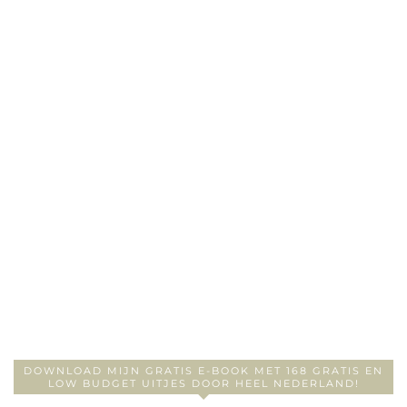
DOWNLOAD MIJN GRATIS E-BOOK MET 168 GRATIS EN
LOW BUDGET UITJES DOOR HEEL NEDERLAND!