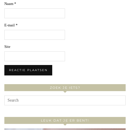
Naam
*
E-mail
*
Site
ZOEK JE IETS?
LEUK DAT JE ER BENT!