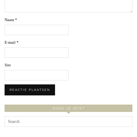
Naam
*
E-mail
*
Site
ZOEK JE IETS?