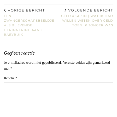
VORIGE BERICHT
VOLGENDE BERICHT
EEN
GELD & GEZIN | WAT IK HAD
ZWANGERSCHAPSBEELDJE
WILLEN WETEN OVER GELD
ALS BLIJVENDE
TOEN IK JONGER WAS
HERINNERING AAN JE
BABYBUIK
Geef een reactie
Je e-mailadres wordt niet gepubliceerd.
Vereiste velden zijn gemarkeerd
met
*
Reactie
*