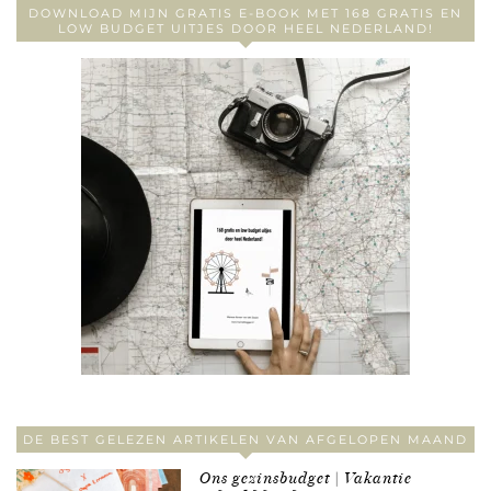
DOWNLOAD MIJN GRATIS E-BOOK MET 168 GRATIS EN
LOW BUDGET UITJES DOOR HEEL NEDERLAND!
DE BEST GELEZEN ARTIKELEN VAN AFGELOPEN MAAND
Ons gezinsbudget | Vakantie