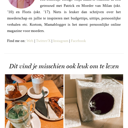
getrouwd met Patrick en Moeder van Milan (okt.
’10) en Floris (okt. ’17). Niets is leuker dan schrijven over het
moederschap en jullie te inspireren met budgettips, uittips, persoonlijke
verhalen etc. Kortom, Mamablogger is het meest persoonlijke online
magazine voor moeders.
Find me on:
Web
|
Twitter/X
|
Instagram
|
Facebook
Dit vind je misschien ook leuk om te lezen