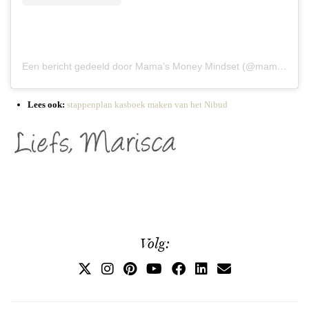
Een bericht gedeeld door Mama’s Money Mindset (@mamsmoneymindset)
Lees ook:
stappenplan kasboek maken van het Nibud
Volg: