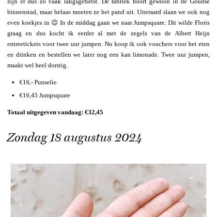
zijn er dus zo vaak langsgefietst. De fabriek hoort gewoon in de Goudse
binnenstad, maar helaas moeten ze het pand uit. Uiteraard slaan we ook nog
even koekjes in 😉 In de middag gaan we naar Jumpsquare. Dit wilde Floris
graag en dus kocht ik eerder al met de zegels van de Albert Heijn
entreetickets voor twee uur jumpen. Nu koop ik ook vouchers voor het eten
en drinken en bestellen we later nog een kan limonade. Twee uur jumpen,
maakt wel heel dorstig.
€16,- Punselie
€16,45 Jumpsquare
Totaal uitgegeven vandaag: €32,45
Zondag 18 augustus 2024