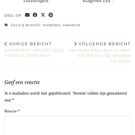
vakantiegeld
budgetten van …
DEEL OP:
GELD & BUDGET
,
KASBOEK
,
VAKANTIE
VORIGE BERICHT
VOLGENDE BERICHT
KAMPEREN? VERGEET DEZE
ONS NIEUWBOUWHUIS, WAT
HANDIGE ITEMS NIET!
WE TOT NU TOE HEBBEN
GELEERD
Geef een reactie
Je e-mailadres wordt niet gepubliceerd.
Vereiste velden zijn gemarkeerd
met
*
Reactie
*