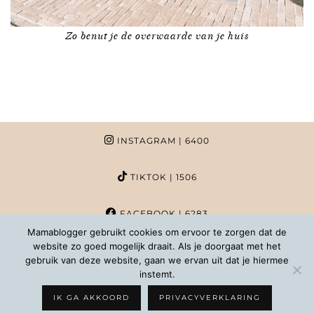
Zo benut je de overwaarde van je huis
INSTAGRAM
| 6400
TIKTOK
| 1506
FACEBOOK
| 6283
Mamablogger gebruikt cookies om ervoor te zorgen dat de
website zo goed mogelijk draait. Als je doorgaat met het
PINTEREST
| 1020
gebruik van deze website, gaan we ervan uit dat je hiermee
instemt.
COPYRIGHT MAMABLOGGER | 2026 |
INFO@MAMABLOGGER.NL
IK GA AKKOORD
PRIVACYVERKLARING
WORDPRESS THEMES BY
pipdig