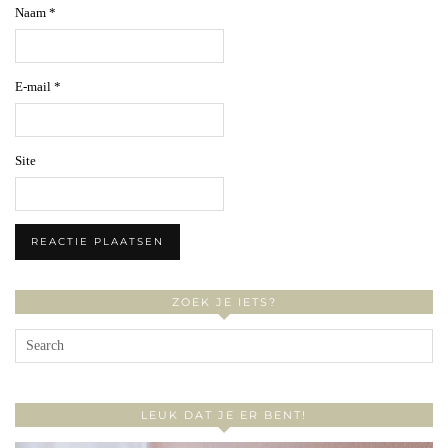
Naam
*
E-mail
*
Site
ZOEK JE IETS?
LEUK DAT JE ER BENT!