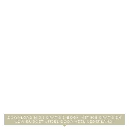
DOWNLOAD MIJN GRATIS E-BOOK MET 168 GRATIS EN
LOW BUDGET UITJES DOOR HEEL NEDERLAND!