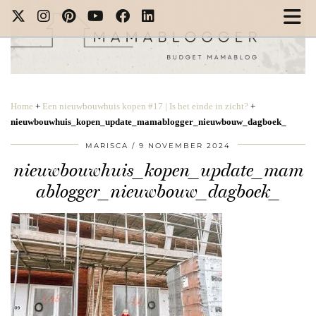
Home
+
Een nieuwbouwhuis kopen #17 | Is het einde in zicht?
+
nieuwbouwhuis_kopen_update_mamablogger_nieuwbouw_dagboek_
MARISCA
9 NOVEMBER 2024
nieuwbouwhuis_kopen_update_mam
ablogger_nieuwbouw_dagboek_