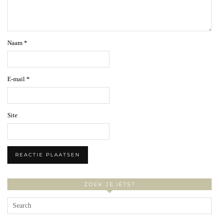
Naam
*
E-mail
*
Site
ZOEK JE IETS?