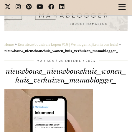
Home
+
Een nieuwbouwhuis kopen #16 | We mogen kijken in ons huis!
+
nieuwbouw_nieuwbouwhuis_wonen_huis_verhuizen_mamablogger_
MARISCA
26 OKTOBER 2024
nieuwbouw_nieuwbouwhuis_wonen_
huis_verhuizen_mamablogger_