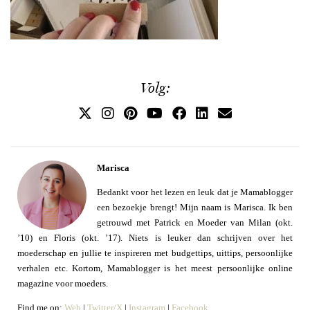
Volg:
Marisca
Bedankt voor het lezen en leuk dat je Mamablogger
een bezoekje brengt! Mijn naam is Marisca. Ik ben
getrouwd met Patrick en Moeder van Milan (okt.
’10) en Floris (okt. ’17). Niets is leuker dan schrijven over het
moederschap en jullie te inspireren met budgettips, uittips, persoonlijke
verhalen etc. Kortom, Mamablogger is het meest persoonlijke online
magazine voor moeders.
Find me on:
Web
|
Twitter/X
|
Instagram
|
Facebook