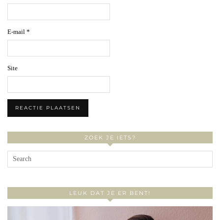
E-mail
*
Site
ZOEK JE IETS?
LEUK DAT JE ER BENT!