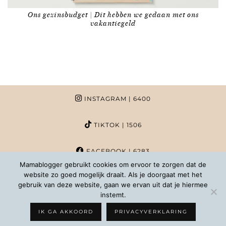
Ons gezinsbudget | Dit hebben we gedaan met ons
vakantiegeld
INSTAGRAM
| 6400
TIKTOK
| 1506
FACEBOOK
| 6283
Mamablogger gebruikt cookies om ervoor te zorgen dat de
website zo goed mogelijk draait. Als je doorgaat met het
PINTEREST
| 1020
gebruik van deze website, gaan we ervan uit dat je hiermee
instemt.
COPYRIGHT MAMABLOGGER | 2026 |
INFO@MAMABLOGGER.NL
IK GA AKKOORD
PRIVACYVERKLARING
WORDPRESS THEMES BY
pipdig