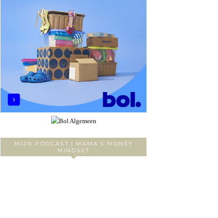
MIJN PODCAST | MAMA’S MONEY
MINDSET