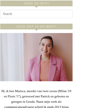
ZOEK JE IETS?
LEUK DAT JE ER BENT!
Hi, ik ben Marisca, moeder van twee zoons (Milan '10
en Floris '17), getrouwd met Patrick en geboren en
getogen in Gouda. Naast mijn werk als
communicatieadviseur schrijf ik sinds 2013 bijna