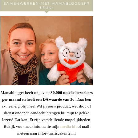
SAMENWERKEN MET MAMABLOGGER?
LEUK!
Mamablogger heeft ongeveer
30
.000 unieke bezoekers
per maand
en heeft een
DA waarde van 36
. Daar ben
ik heel erg blij mee! Wil jij jouw product, webshop of
dienst onder de aandacht brengen bij mijn te gekke
lezers? Dat kan! Er zijn verschillende mogelijkheden.
Bekijk voor meer informatie mijn
media kit
of mail
meteen naar info@mariscakenter.nl