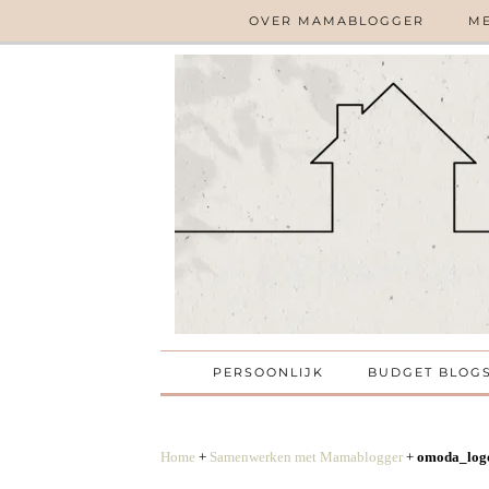
OVER MAMABLOGGER
ME
PERSOONLIJK
BUDGET BLOG
Home
+
Samenwerken met Mamablogger
+
omoda_log