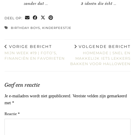
zonder dat …
5 ideeën die écht …
DEEL OP:
BIRTHDAY BOYS
,
KINDERFEESTJE
VORIGE BERICHT
VOLGENDE BERICHT
MIJN WEEK #19 | FOTO’S,
HOMEMADE | SNEL EN
FINANCIËN EN FAVORIETEN
MAKKELIJK IETS LEKKERS
BAKKEN VOOR HALLOWEEN
Geef een reactie
Je e-mailadres wordt niet gepubliceerd.
Vereiste velden zijn gemarkeerd
met
*
Reactie
*