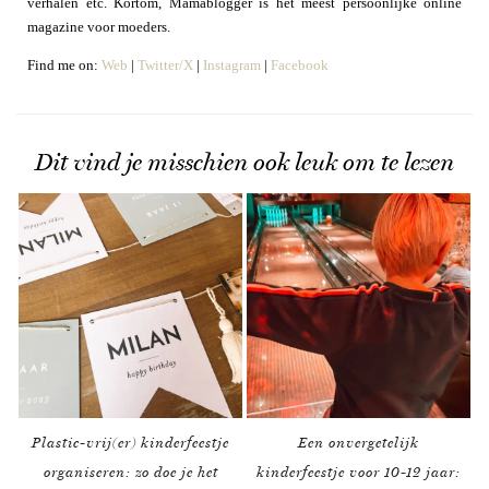
verhalen etc. Kortom, Mamablogger is het meest persoonlijke online
magazine voor moeders.
Find me on:
Web
|
Twitter/X
|
Instagram
|
Facebook
Dit vind je misschien ook leuk om te lezen
Plastic-vrij(er) kinderfeestje
Een onvergetelijk
organiseren: zo doe je het
kinderfeestje voor 10-12 jaar: