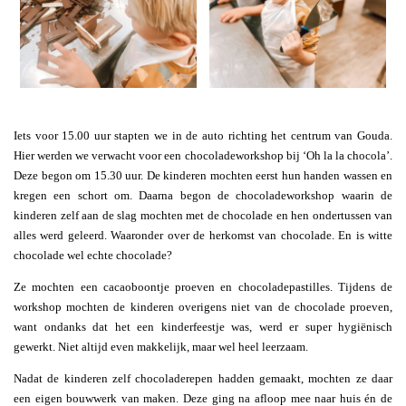
Iets voor 15.00 uur stapten we in de auto richting het centrum van Gouda.
Hier werden we verwacht voor een chocoladeworkshop bij ‘Oh la la chocola’.
Deze begon om 15.30 uur. De kinderen mochten eerst hun handen wassen en
kregen een schort om. Daarna begon de chocoladeworkshop waarin de
kinderen zelf aan de slag mochten met de chocolade en hen ondertussen van
alles werd geleerd. Waaronder over de herkomst van chocolade. En is witte
chocolade wel echte chocolade?
Ze mochten een cacaoboontje proeven en chocoladepastilles. Tijdens de
workshop mochten de kinderen overigens niet van de chocolade proeven,
want ondanks dat het een kinderfeestje was, werd er super hygiënisch
gewerkt. Niet altijd even makkelijk, maar wel heel leerzaam.
Nadat de kinderen zelf chocoladerepen hadden gemaakt, mochten ze daar
een eigen bouwwerk van maken. Deze ging na afloop mee naar huis én de