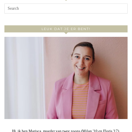
LEUK DAT JE ER BENT!
Hi, ik ben Marisca, moeder van twee zoons (Milan '10 en Floris '17),