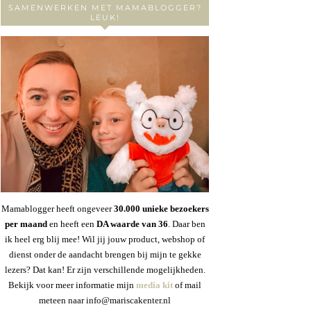
SAMENWERKEN MET MAMABLOGGER?
LEUK!
Mamablogger heeft ongeveer
30
.000 unieke bezoekers
per maand
en heeft een
DA waarde van 36
. Daar ben
ik heel erg blij mee! Wil jij jouw product, webshop of
dienst onder de aandacht brengen bij mijn te gekke
lezers? Dat kan! Er zijn verschillende mogelijkheden.
Bekijk voor meer informatie mijn
media kit
of mail
meteen naar info@mariscakenter.nl