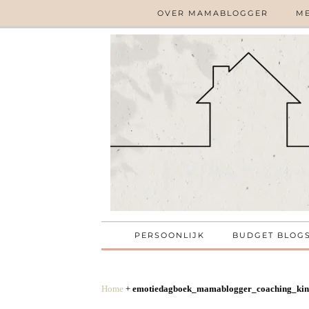
OVER MAMABLOGGER
ME
PERSOONLIJK
BUDGET BLOG
Home
+
emotiedagboek_mamablogger_coaching_kind