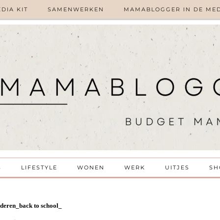
DIA KIT
SAMENWERKEN
MAMABLOGGER IN DE ME
S
LIFESTYLE
WONEN
WERK
UITJES
SH
eren_back to school_