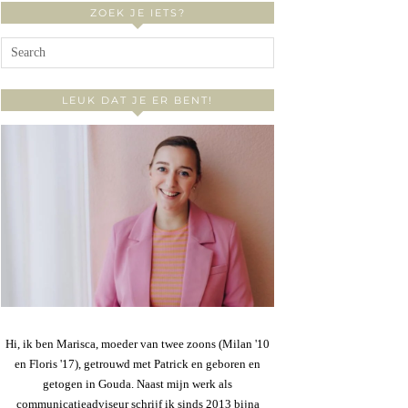
ZOEK JE IETS?
LEUK DAT JE ER BENT!
Hi, ik ben Marisca, moeder van twee zoons (Milan '10
en Floris '17), getrouwd met Patrick en geboren en
getogen in Gouda. Naast mijn werk als
communicatieadviseur schrijf ik sinds 2013 bijna