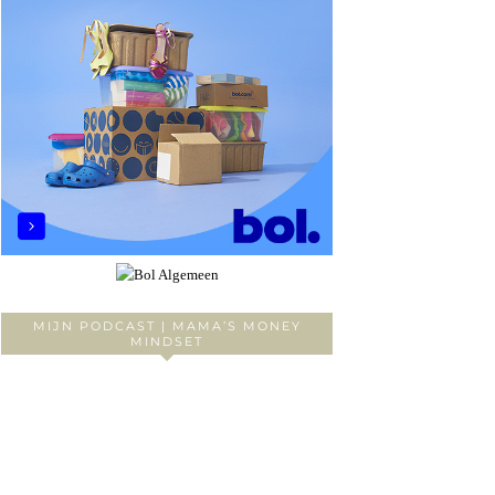
MIJN PODCAST | MAMA’S MONEY
MINDSET