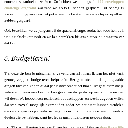
concreet spaardoel te werken. Zo hebben we onlangs de
100 enveloppen
challenge afgerond
waarmee we €5050,- hebben gespaard. Dit bedrag is
meteen doorgegaan naar het potje voor de keuken die we nu bijna bij elkaar
hebben gespaard.
Ook betrekken we de jongens bij de spaarchallenges zodat het voor hen ook
wat inzichtelijker wordt en we hen betrekken bij ons nieuwe huis voor zo ver
dat kan.
5. Budgetteren!
Tja, deze tip ben je misschien al gewend van mij, maar ik kan het niet vaak
genoeg zeggen: budgetteren helpt echt. Het gaat niet om dat je bepaalde
dingen niet kan kopen of dat je dit doet omdat het moet. Het gaat erom dat je
iedere euro maar één keer uit kan geven en dat je dat op een slimme manier
wil doen. We hebben een realistisch boodschappen- en weekbudget en willen
daarvan zoveel mogelijk overhouden zodat we dat weer kunnen verdelen
over onze spaarpotjes zodat we nog iets meer kunnen sparen voor de andere
doelen die we hebben, want het leven gaat ondertussen gewoon door.
Tip: wil jij weten hoe je er financieel voor staat? Die dan
deze financiële