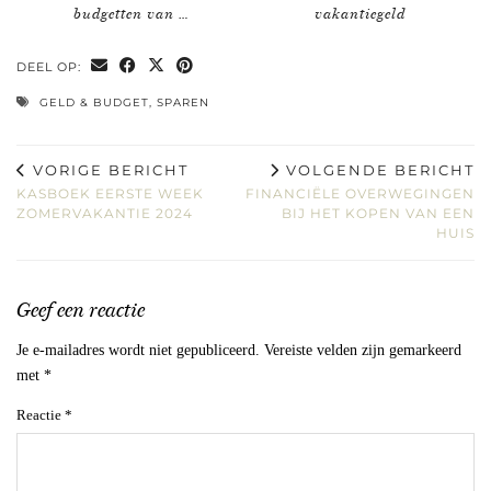
budgetten van …
vakantiegeld
DEEL OP:
GELD & BUDGET
,
SPAREN
VORIGE BERICHT
VOLGENDE BERICHT
KASBOEK EERSTE WEEK
FINANCIËLE OVERWEGINGEN
ZOMERVAKANTIE 2024
BIJ HET KOPEN VAN EEN
HUIS
Geef een reactie
Je e-mailadres wordt niet gepubliceerd.
Vereiste velden zijn gemarkeerd
met
*
Reactie
*