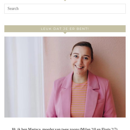
LEUK DAT JE ER BENT!
Hi, ik ben Marisca, moeder van twee zoons (Milan '10 en Floris '17),