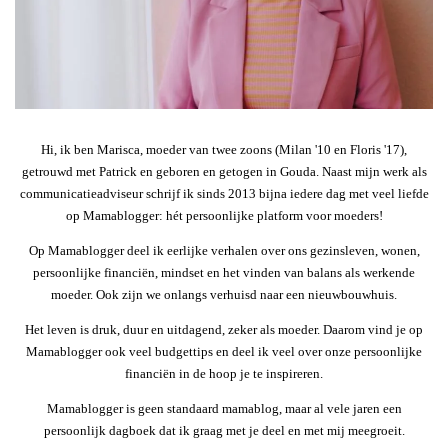
Hi, ik ben Marisca, moeder van twee zoons (Milan '10 en Floris '17),
getrouwd met Patrick en geboren en getogen in Gouda. Naast mijn werk als
communicatieadviseur schrijf ik sinds 2013 bijna iedere dag met veel liefde
op Mamablogger: hét persoonlijke platform voor moeders!
Op Mamablogger deel ik eerlijke verhalen over ons gezinsleven, wonen,
persoonlijke financiën, mindset en het vinden van balans als werkende
moeder. Ook zijn we onlangs verhuisd naar een nieuwbouwhuis.
Het leven is druk, duur en uitdagend, zeker als moeder. Daarom vind je op
Mamablogger ook veel budgettips en deel ik veel over onze persoonlijke
financiën in de hoop je te inspireren.
Mamablogger is geen standaard mamablog, maar al vele jaren een
persoonlijk dagboek dat ik graag met je deel en met mij meegroeit.