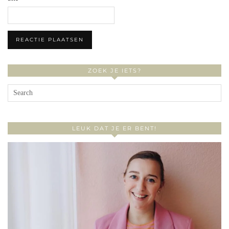
ZOEK JE IETS?
LEUK DAT JE ER BENT!