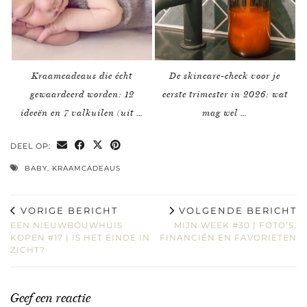
Kraamcadeaus die écht
De skincare-check voor je
gewaardeerd worden: 12
eerste trimester in 2026: wat
ideeën en 7 valkuilen (uit …
mag wel …
DEEL OP:
BABY
,
KRAAMCADEAUS
VORIGE BERICHT
VOLGENDE BERICHT
EEN NIEUWBOUWHUIS
MIJN WEEK #30 | FOTO’S,
KOPEN #17 | IS HET EINDE IN
FINANCIËN EN FAVORIETEN
ZICHT?
Geef een reactie