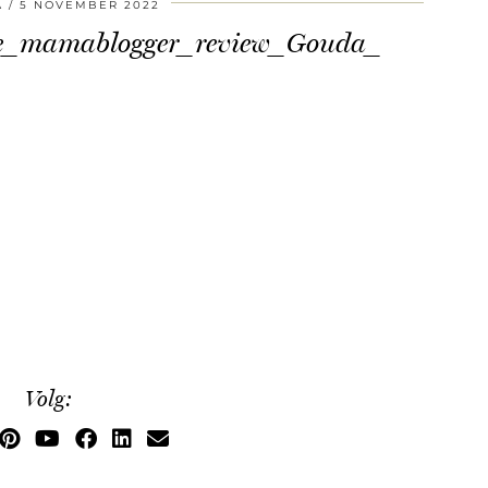
A
5 NOVEMBER 2022
tje_mamablogger_review_Gouda_
Volg: