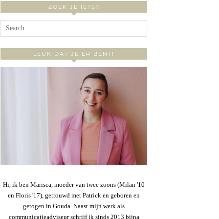
ZOEK JE IETS?
LEUK DAT JE ER BENT!
Hi, ik ben Marisca, moeder van twee zoons (Milan '10
en Floris '17), getrouwd met Patrick en geboren en
getogen in Gouda. Naast mijn werk als
communicatieadviseur schrijf ik sinds 2013 bijna