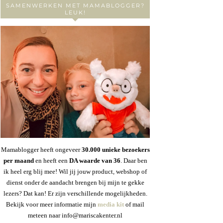
SAMENWERKEN MET MAMABLOGGER?
LEUK!
Mamablogger heeft ongeveer
30
.000 unieke bezoekers
per maand
en heeft een
DA waarde van 36
. Daar ben
ik heel erg blij mee! Wil jij jouw product, webshop of
dienst onder de aandacht brengen bij mijn te gekke
lezers? Dat kan! Er zijn verschillende mogelijkheden.
Bekijk voor meer informatie mijn
media kit
of mail
meteen naar info@mariscakenter.nl