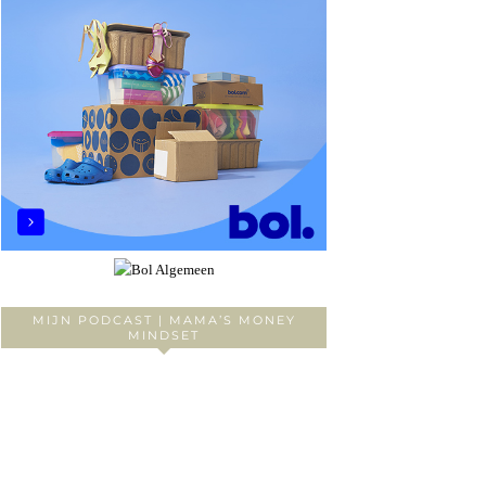
MIJN PODCAST | MAMA’S MONEY
MINDSET