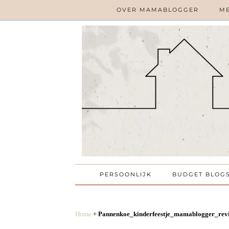
OVER MAMABLOGGER
ME
PERSOONLIJK
BUDGET BLOG
Home
+
Pannenkoe_kinderfeestje_mamablogger_re