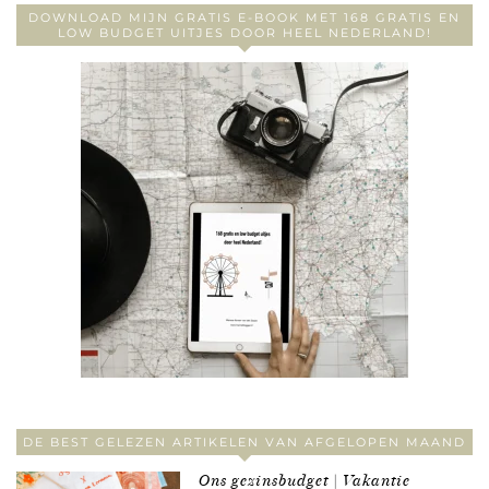
DOWNLOAD MIJN GRATIS E-BOOK MET 168 GRATIS EN
LOW BUDGET UITJES DOOR HEEL NEDERLAND!
DE BEST GELEZEN ARTIKELEN VAN AFGELOPEN MAAND
Ons gezinsbudget | Vakantie