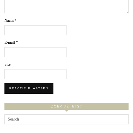
Naam
*
E-mail
*
Site
ZOEK JE IETS?