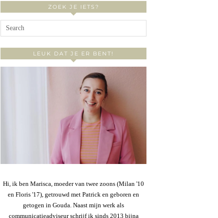
ZOEK JE IETS?
LEUK DAT JE ER BENT!
Hi, ik ben Marisca, moeder van twee zoons (Milan '10
en Floris '17), getrouwd met Patrick en geboren en
getogen in Gouda. Naast mijn werk als
communicatieadviseur schrijf ik sinds 2013 bijna