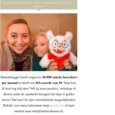
SAMENWERKEN MET MAMABLOGGER?
LEUK!
Mamablogger heeft ongeveer
30
.000 unieke bezoekers
per maand
en heeft een
DA waarde van 36
. Daar ben
ik heel erg blij mee! Wil jij jouw product, webshop of
dienst onder de aandacht brengen bij mijn te gekke
lezers? Dat kan! Er zijn verschillende mogelijkheden.
Bekijk voor meer informatie mijn
media kit
of mail
meteen naar info@mariscakenter.nl