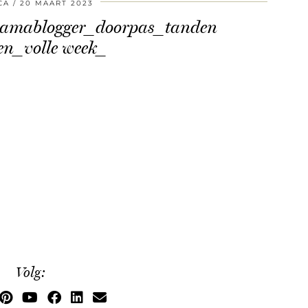
CA
20 MAART 2023
mamablogger_doorpas_tanden
en_volle week_
Volg: