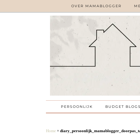
OVER MAMABLOGGER
ME
PERSOONLIJK
BUDGET BLOG
Home
+
diary_persoonlijk_mamablogger_doorpas_ta