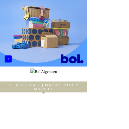
MIJN PODCAST | MAMA’S MONEY
MINDSET