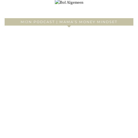
MIJN PODCAST | MAMA’S MONEY MINDSET