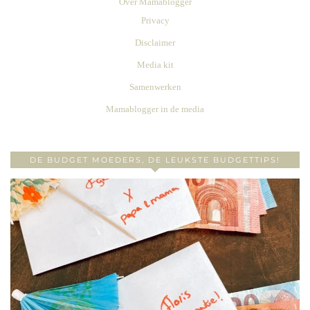
Over Mamablogger
Privacy
Disclaimer
Media kit
Samenwerken
Mamablogger in de media
DE BUDGET MOEDERS, DE LEUKSTE BUDGETTIPS!