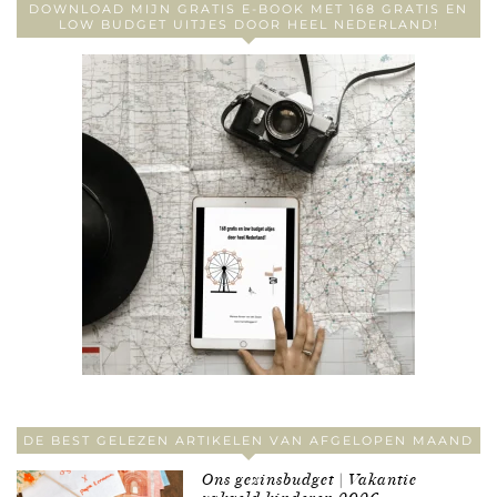
DOWNLOAD MIJN GRATIS E-BOOK MET 168 GRATIS EN
LOW BUDGET UITJES DOOR HEEL NEDERLAND!
DE BEST GELEZEN ARTIKELEN VAN AFGELOPEN MAAND
Ons gezinsbudget | Vakantie