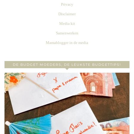
Privacy
Disclaimer
Media kit
Samenwerken
Mamablogger in de media
DE BUDGET MOEDERS, DE LEUKSTE BUDGETTIPS!