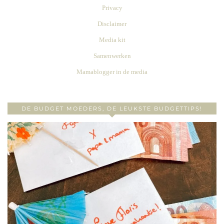
Privacy
Disclaimer
Media kit
Samenwerken
Mamablogger in de media
DE BUDGET MOEDERS, DE LEUKSTE BUDGETTIPS!