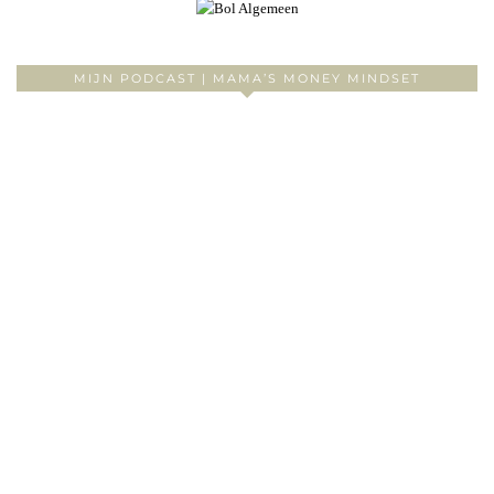
MIJN PODCAST | MAMA’S MONEY MINDSET