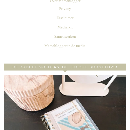
Over Mamablogger
Privacy
Disclaimer
Media kit
Samenwerken
Mamablogger in de media
DE BUDGET MOEDERS, DE LEUKSTE BUDGETTIPS!