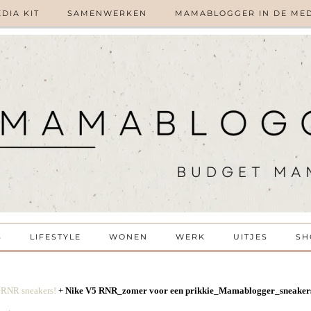
DIA KIT
SAMENWERKEN
MAMABLOGGER IN DE ME
S
LIFESTYLE
WONEN
WERK
UITJES
SH
5 RNR sneakers!
+
Nike V5 RNR_zomer voor een prikkie_Mamablogger_sneaker