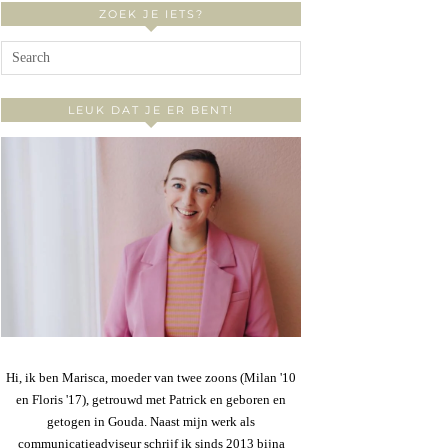
ZOEK JE IETS?
LEUK DAT JE ER BENT!
Hi, ik ben Marisca, moeder van twee zoons (Milan '10
en Floris '17), getrouwd met Patrick en geboren en
getogen in Gouda. Naast mijn werk als
communicatieadviseur schrijf ik sinds 2013 bijna