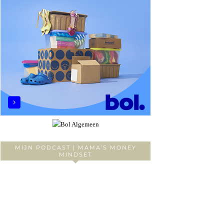
MIJN PODCAST | MAMA’S MONEY
MINDSET