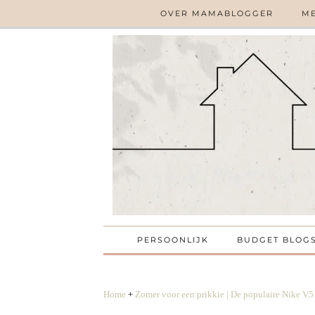
OVER MAMABLOGGER
ME
PERSOONLIJK
BUDGET BLOG
Home
+
Zomer voor een prikkie | De populaire Nike V