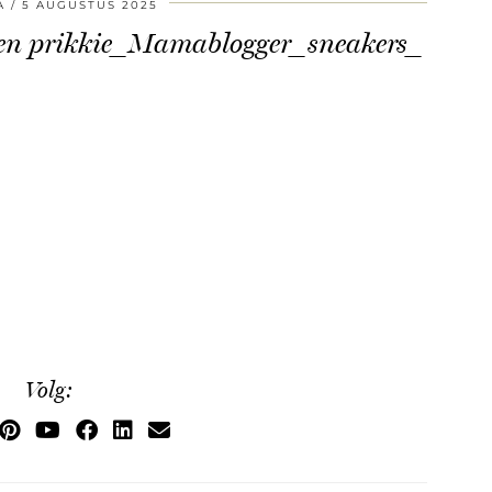
A
5 AUGUSTUS 2025
en prikkie_Mamablogger_sneakers_
Volg: