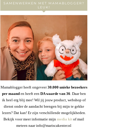
SAMENWERKEN MET MAMABLOGGER?
LEUK!
Mamablogger heeft ongeveer
30
.000 unieke bezoekers
per maand
en heeft een
DA waarde van 36
. Daar ben
ik heel erg blij mee! Wil jij jouw product, webshop of
dienst onder de aandacht brengen bij mijn te gekke
lezers? Dat kan! Er zijn verschillende mogelijkheden.
Bekijk voor meer informatie mijn
media kit
of mail
meteen naar info@mariscakenter.nl