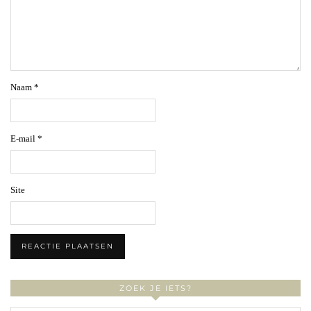
Naam
*
E-mail
*
Site
ZOEK JE IETS?