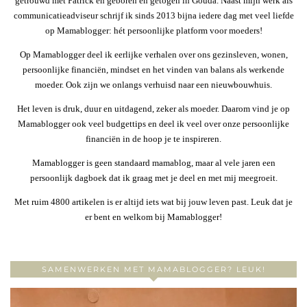
getrouwd met Patrick en geboren en getogen in Gouda. Naast mijn werk als
communicatieadviseur schrijf ik sinds 2013 bijna iedere dag met veel liefde
op Mamablogger: hét persoonlijke platform voor moeders!
Op Mamablogger deel ik eerlijke verhalen over ons gezinsleven, wonen,
persoonlijke financiën, mindset en het vinden van balans als werkende
moeder. Ook zijn we onlangs verhuisd naar een nieuwbouwhuis.
Het leven is druk, duur en uitdagend, zeker als moeder. Daarom vind je op
Mamablogger ook veel budgettips en deel ik veel over onze persoonlijke
financiën in de hoop je te inspireren.
Mamablogger is geen standaard mamablog, maar al vele jaren een
persoonlijk dagboek dat ik graag met je deel en met mij meegroeit.
Met ruim 4800 artikelen is er altijd iets wat bij jouw leven past. Leuk dat je
er bent en welkom bij Mamablogger!
SAMENWERKEN MET MAMABLOGGER? LEUK!