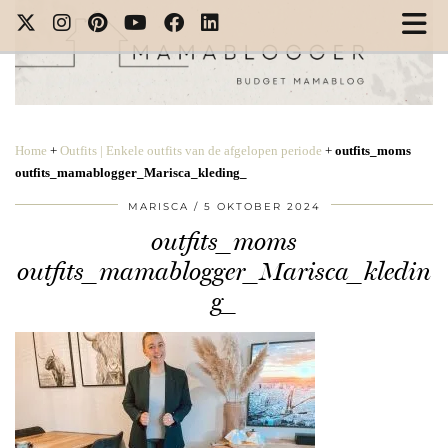
Home
+
Outfits | Enkele outfits van de afgelopen periode
+
outfits_moms
outfits_mamablogger_Marisca_kleding_
MARISCA
5 OKTOBER 2024
outfits_moms
outfits_mamablogger_Marisca_kledin
g_