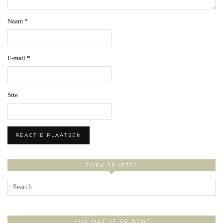
Naam
*
E-mail
*
Site
ZOEK JE IETS?
LEUK DAT JE ER BENT!