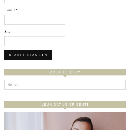
E-mail
*
Site
ZOEK JE IETS?
LEUK DAT JE ER BENT!