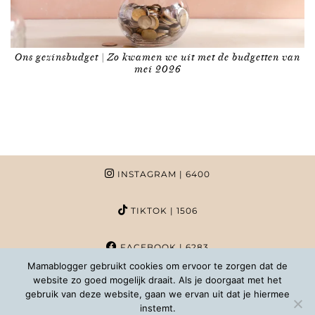
Ons gezinsbudget | Zo kwamen we uit met de budgetten van
mei 2026
INSTAGRAM
| 6400
TIKTOK
| 1506
FACEBOOK
| 6283
Mamablogger gebruikt cookies om ervoor te zorgen dat de
website zo goed mogelijk draait. Als je doorgaat met het
PINTEREST
| 1020
gebruik van deze website, gaan we ervan uit dat je hiermee
instemt.