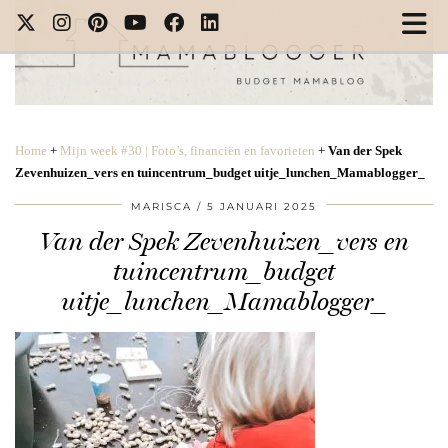
Home
+
Mijn week #30 | Foto’s, financiën en favorieten
+
Van der Spek
Zevenhuizen_vers en tuincentrum_budget uitje_lunchen_Mamablogger_
MARISCA
5 JANUARI 2025
Van der Spek Zevenhuizen_vers en
tuincentrum_budget
uitje_lunchen_Mamablogger_