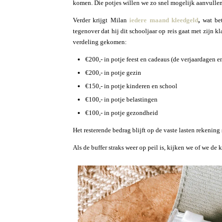
komen. Die potjes willen we zo snel mogelijk aanvullen
Verder krijgt Milan
iedere maand kleedgeld
,
wat be
tegenover dat hij dit schooljaar op reis gaat met zijn 
verdeling gekomen:
€200,- in potje feest en cadeaus (de verjaardagen 
€200,- in potje gezin
€150,- in potje kinderen en school
€100,- in potje belastingen
€100,- in potje gezondheid
Het resterende bedrag blijft op de vaste lasten rekening 
Als de buffer straks weer op peil is, kijken we of we d