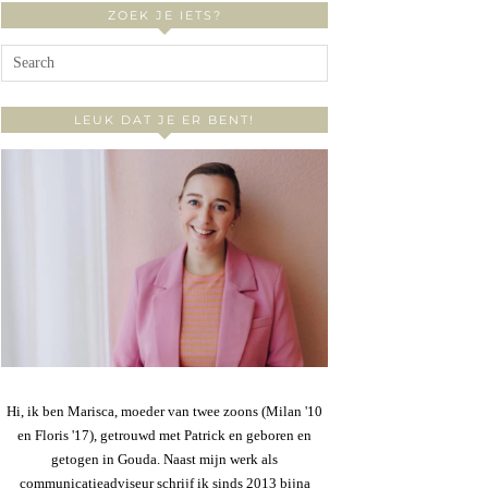
ZOEK JE IETS?
LEUK DAT JE ER BENT!
Hi, ik ben Marisca, moeder van twee zoons (Milan '10
en Floris '17), getrouwd met Patrick en geboren en
getogen in Gouda. Naast mijn werk als
communicatieadviseur schrijf ik sinds 2013 bijna