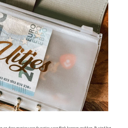
en op deze manier weer de potjes weer flink kunnen spekken. Ik vind het