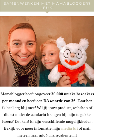
SAMENWERKEN MET MAMABLOGGER?
LEUK!
Mamablogger heeft ongeveer
30
.000 unieke bezoekers
per maand
en heeft een
DA waarde van 36
. Daar ben
ik heel erg blij mee! Wil jij jouw product, webshop of
dienst onder de aandacht brengen bij mijn te gekke
lezers? Dat kan! Er zijn verschillende mogelijkheden.
Bekijk voor meer informatie mijn
media kit
of mail
meteen naar info@mariscakenter.nl