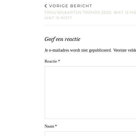
VORIGE BERICHT
TROUWKAARTEN TRENDS 2025: WAT IS HO
WAT IS NOT?
Geef een reactie
Je e-mailadres wordt niet gepubliceerd.
Vereiste vel
Reactie
*
Naam
*