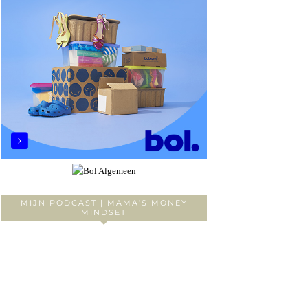
MIJN PODCAST | MAMA’S MONEY
MINDSET