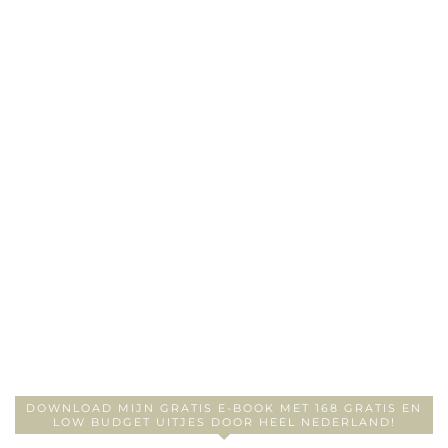
DOWNLOAD MIJN GRATIS E-BOOK MET 168 GRATIS EN
LOW BUDGET UITJES DOOR HEEL NEDERLAND!