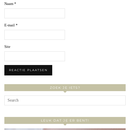
Naam
*
E-mail
*
Site
ZOEK JE IETS?
LEUK DAT JE ER BENT!