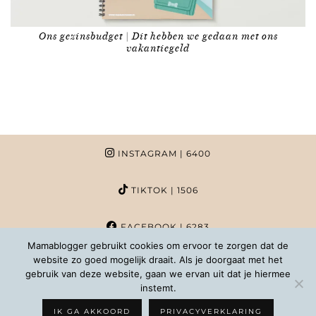
Ons gezinsbudget | Dit hebben we gedaan met ons
vakantiegeld
INSTAGRAM
| 6400
TIKTOK
| 1506
FACEBOOK
| 6283
Mamablogger gebruikt cookies om ervoor te zorgen dat de
website zo goed mogelijk draait. Als je doorgaat met het
PINTEREST
| 1020
gebruik van deze website, gaan we ervan uit dat je hiermee
instemt.
COPYRIGHT MAMABLOGGER | 2026 |
INFO@MAMABLOGGER.NL
IK GA AKKOORD
PRIVACYVERKLARING