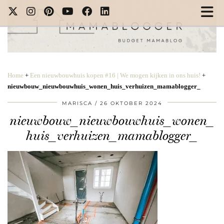
Home
+
Een nieuwbouwhuis kopen #16 | We mogen kijken in ons huis!
+
nieuwbouw_nieuwbouwhuis_wonen_huis_verhuizen_mamablogger_
MARISCA
26 OKTOBER 2024
nieuwbouw_nieuwbouwhuis_wonen_
huis_verhuizen_mamablogger_